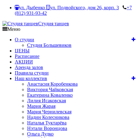
ул. Дыбенко
ул. Подвойского, дом 26, корп. 3
+7
(812) 931-93-42
Студия танцев
Меню
О студии
Студия Большевиков
ЦЕНЫ
Расписание
АКЦИИ
Аренда залов
Правила студии
Наш коллектив
Анастасия Коробенкова
Виктория Чайковская
Екатерина Коваленко
Лилия Исаковская
Мария Жарая
Мария Чернилевская
Надин Колесникова
Наталья Туктарёва
Нэтали Воронцова
Ольга Дудко