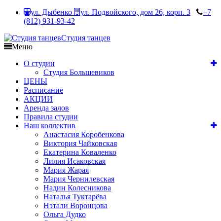
ул. Дыбенко
ул. Подвойского, дом 26, корп. 3
+7
(812) 931-93-42
Студия танцев
Меню
О студии
Студия Большевиков
ЦЕНЫ
Расписание
АКЦИИ
Аренда залов
Правила студии
Наш коллектив
Анастасия Коробенкова
Виктория Чайковская
Екатерина Коваленко
Лилия Исаковская
Мария Жарая
Мария Чернилевская
Надин Колесникова
Наталья Туктарёва
Нэтали Воронцова
Ольга Дудко