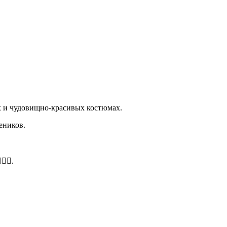
ях и чудовищно-красивых костюмах.
чеников.
‍🔥.