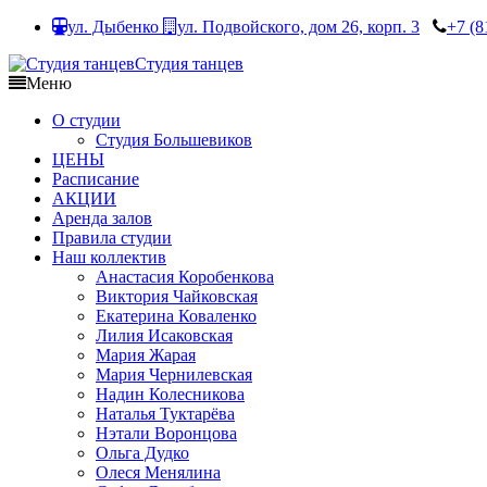
ул. Дыбенко
ул. Подвойского, дом 26, корп. 3
+7 (8
Студия танцев
Меню
О студии
Студия Большевиков
ЦЕНЫ
Расписание
АКЦИИ
Аренда залов
Правила студии
Наш коллектив
Анастасия Коробенкова
Виктория Чайковская
Екатерина Коваленко
Лилия Исаковская
Мария Жарая
Мария Чернилевская
Надин Колесникова
Наталья Туктарёва
Нэтали Воронцова
Ольга Дудко
Олеся Менялина