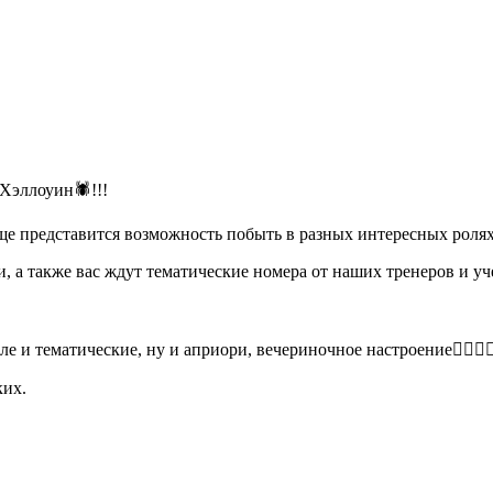
Хэллоуин🕷!!!
 еще представится возможность побыть в разных интересных рол
и, а также вас ждут тематические номера от наших тренеров и у
 тематические, ну и априори, вечериночное настроение❤‍🔥❤‍🔥❤
ких.