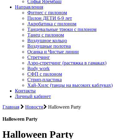
Софья Ярембаш
Направления
Фитнес с пилоном
Пилон ДЕТИ 6-9 лет
Акробатика с пилоном
Танцевальные трюки с пилоном
Танец с пилоном
Воздушное кольцо
Воздушные полотна
Осанка и Чистые линии
Стретчинг
Аэро-стретчинг (растяжка в гамаках)
Body work
СФП с пилоном
Стрип-пластика
Хай-Хилс (танцы на высоких каблуках)
Контакты
Личный кабинет
Главная
Новости
Halloween Party
Halloween Party
Halloween Party