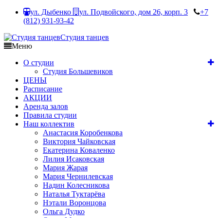
ул. Дыбенко
ул. Подвойского, дом 26, корп. 3
+7
(812) 931-93-42
Студия танцев
Меню
О студии
Студия Большевиков
ЦЕНЫ
Расписание
АКЦИИ
Аренда залов
Правила студии
Наш коллектив
Анастасия Коробенкова
Виктория Чайковская
Екатерина Коваленко
Лилия Исаковская
Мария Жарая
Мария Чернилевская
Надин Колесникова
Наталья Туктарёва
Нэтали Воронцова
Ольга Дудко