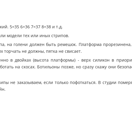
й. 5=35 6=36 7=37 8=38 и т.д.
или модели тех или иных стрипов.
опа, на голени должен быть ремешок. Платформа прорезинена,
их торчать не должны, пятка не свисает.
нно в двойках (высота платформы) - верх силикон в приори
отать на скосах. Ботильоны позже, но сразу скажу они безопа
рипы не заказываем, если только пофоткаться. В студии помер
йн.