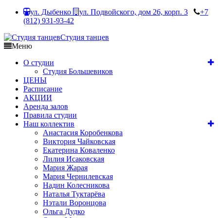
ул. Дыбенко
ул. Подвойского, дом 26, корп. 3
+7
(812) 931-93-42
Студия танцев
Меню
О студии
Студия Большевиков
ЦЕНЫ
Расписание
АКЦИИ
Аренда залов
Правила студии
Наш коллектив
Анастасия Коробенкова
Виктория Чайковская
Екатерина Коваленко
Лилия Исаковская
Мария Жарая
Мария Чернилевская
Надин Колесникова
Наталья Туктарёва
Нэтали Воронцова
Ольга Дудко