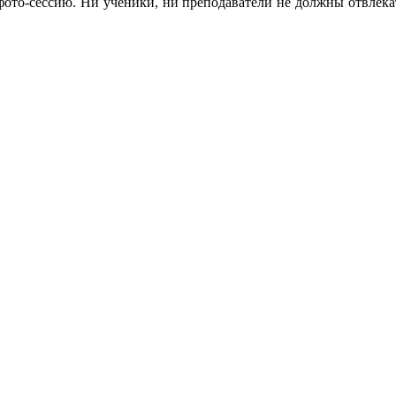
 фото-сессию. Ни ученики, ни преподаватели не должны отвлекат