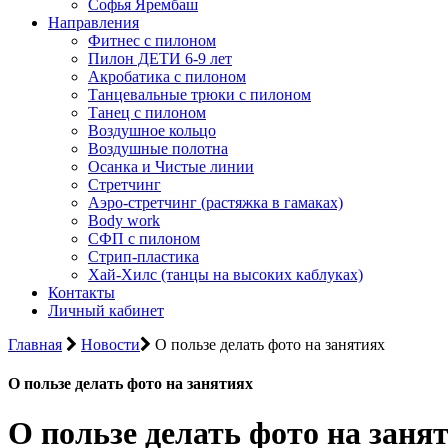
Софья Ярембаш
Направления
Фитнес с пилоном
Пилон ДЕТИ 6-9 лет
Акробатика с пилоном
Танцевальные трюки с пилоном
Танец с пилоном
Воздушное кольцо
Воздушные полотна
Осанка и Чистые линии
Стретчинг
Аэро-стретчинг (растяжка в гамаках)
Body work
СФП с пилоном
Стрип-пластика
Хай-Хилс (танцы на высоких каблуках)
Контакты
Личный кабинет
Главная
Новости
О пользе делать фото на занятиях
О пользе делать фото на занятиях
О пользе делать фото на заня