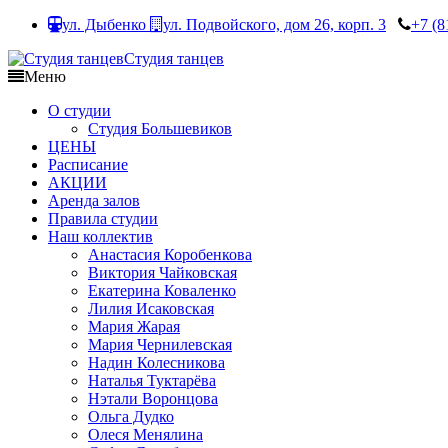
ул. Дыбенко
ул. Подвойского, дом 26, корп. 3
+7 (8
Студия танцев
Меню
О студии
Студия Большевиков
ЦЕНЫ
Расписание
АКЦИИ
Аренда залов
Правила студии
Наш коллектив
Анастасия Коробенкова
Виктория Чайковская
Екатерина Коваленко
Лилия Исаковская
Мария Жарая
Мария Чернилевская
Надин Колесникова
Наталья Туктарёва
Нэтали Воронцова
Ольга Дудко
Олеся Менялина