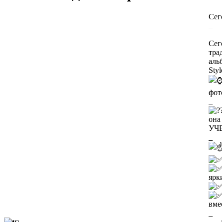
Сег
_
Сег
тра
аль
Styl
фот
_
она
УЧЕ
_
ярк
вме
_