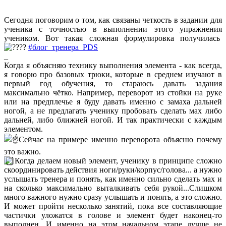
Сегодня поговорим о том, как связаны четкость в задании для
ученика с точностью в выполнении этого упражнения
учеником. Вот такая сложная формулировка получилась
#блог_тренера_PDS
_
Когда я объясняю технику выполнения элемента - как всегда,
я говорю про базовых трюки, которые в среднем изучают в
первый год обучения, то стараюсь давать задания
максимально чётко. Например, переворот из стойки на руке
или на предплечье я буду давать именно с замаха дальней
ногой, а не предлагать ученику пробовать сделать мах либо
дальней, либо ближней ногой. И так практически с каждым
элементом.
Сейчас на примере именно переворота объясню почему
это важно.
Когда делаем новый элемент, ученику в принципе сложно
скоординировать действия ноги/руки/корпус/голова... а нужно
услышать тренера и понять, как именно сильно сделать мах и
на сколько максимально выталкивать себя рукой...Слишком
много важного нужно сразу услышать и понять, а это сложно.
И может пройти несколько занятий, пока все составляющие
частички уложатся в голове и элемент будет наконец-то
выполнен. И именно на этом начальном этапе лучше не