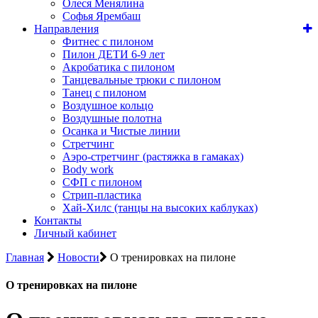
Олеся Менялина
Софья Ярембаш
Направления
Фитнес с пилоном
Пилон ДЕТИ 6-9 лет
Акробатика с пилоном
Танцевальные трюки с пилоном
Танец с пилоном
Воздушное кольцо
Воздушные полотна
Осанка и Чистые линии
Стретчинг
Аэро-стретчинг (растяжка в гамаках)
Body work
СФП с пилоном
Стрип-пластика
Хай-Хилс (танцы на высоких каблуках)
Контакты
Личный кабинет
Главная
Новости
О тренировках на пилоне
О тренировках на пилоне