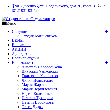
ул. Дыбенко
ул. Подвойского, дом 26, корп. 3
+7
(812) 931-93-42
Студия танцев
Меню
О студии
Студия Большевиков
ЦЕНЫ
Расписание
АКЦИИ
Аренда залов
Правила студии
Наш коллектив
Анастасия Коробенкова
Виктория Чайковская
Екатерина Коваленко
Лилия Исаковская
Мария Жарая
Мария Чернилевская
Надин Колесникова
Наталья Туктарёва
Нэтали Воронцова
Ольга Дудко