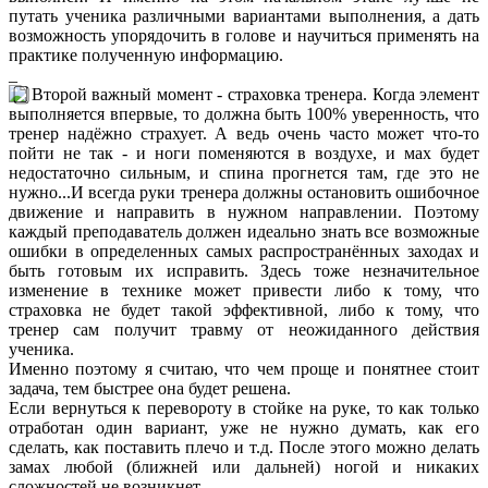
путать ученика различными вариантами выполнения, а дать
возможность упорядочить в голове и научиться применять на
практике полученную информацию.
_
Второй важный момент - страховка тренера. Когда элемент
выполняется впервые, то должна быть 100% уверенность, что
тренер надёжно страхует. А ведь очень часто может что-то
пойти не так - и ноги поменяются в воздухе, и мах будет
недостаточно сильным, и спина прогнется там, где это не
нужно...И всегда руки тренера должны остановить ошибочное
движение и направить в нужном направлении. Поэтому
каждый преподаватель должен идеально знать все возможные
ошибки в определенных самых распространённых заходах и
быть готовым их исправить. Здесь тоже незначительное
изменение в технике может привести либо к тому, что
страховка не будет такой эффективной, либо к тому, что
тренер сам получит травму от неожиданного действия
ученика.
Именно поэтому я считаю, что чем проще и понятнее стоит
задача, тем быстрее она будет решена.
Если вернуться к перевороту в стойке на руке, то как только
отработан один вариант, уже не нужно думать, как его
сделать, как
пост
авить плечо и т.д. После этого можно делать
замах любой (ближней или дальней) ногой и никаких
сложностей не возникнет.