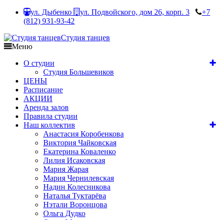
ул. Дыбенко
ул. Подвойского, дом 26, корп. 3
+7
(812) 931-93-42
Студия танцев
Меню
О студии
Студия Большевиков
ЦЕНЫ
Расписание
АКЦИИ
Аренда залов
Правила студии
Наш коллектив
Анастасия Коробенкова
Виктория Чайковская
Екатерина Коваленко
Лилия Исаковская
Мария Жарая
Мария Чернилевская
Надин Колесникова
Наталья Туктарёва
Нэтали Воронцова
Ольга Дудко