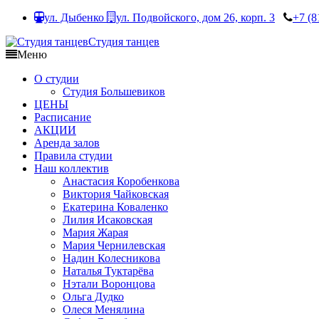
ул. Дыбенко
ул. Подвойского, дом 26, корп. 3
+7 (8
Студия танцев
Меню
О студии
Студия Большевиков
ЦЕНЫ
Расписание
АКЦИИ
Аренда залов
Правила студии
Наш коллектив
Анастасия Коробенкова
Виктория Чайковская
Екатерина Коваленко
Лилия Исаковская
Мария Жарая
Мария Чернилевская
Надин Колесникова
Наталья Туктарёва
Нэтали Воронцова
Ольга Дудко
Олеся Менялина