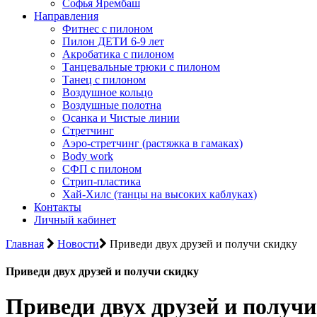
Софья Ярембаш
Направления
Фитнес с пилоном
Пилон ДЕТИ 6-9 лет
Акробатика с пилоном
Танцевальные трюки с пилоном
Танец с пилоном
Воздушное кольцо
Воздушные полотна
Осанка и Чистые линии
Стретчинг
Аэро-стретчинг (растяжка в гамаках)
Body work
СФП с пилоном
Стрип-пластика
Хай-Хилс (танцы на высоких каблуках)
Контакты
Личный кабинет
Главная
Новости
Приведи двух друзей и получи скидку
Приведи двух друзей и получи скидку
Приведи двух друзей и получи