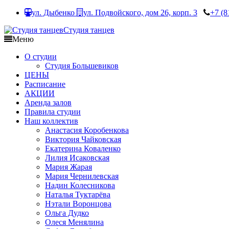
ул. Дыбенко
ул. Подвойского, дом 26, корп. 3
+7 (8
Студия танцев
Меню
О студии
Студия Большевиков
ЦЕНЫ
Расписание
АКЦИИ
Аренда залов
Правила студии
Наш коллектив
Анастасия Коробенкова
Виктория Чайковская
Екатерина Коваленко
Лилия Исаковская
Мария Жарая
Мария Чернилевская
Надин Колесникова
Наталья Туктарёва
Нэтали Воронцова
Ольга Дудко
Олеся Менялина