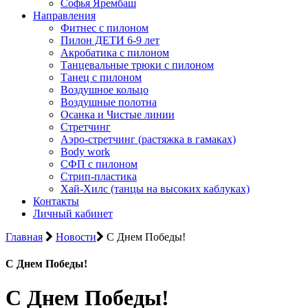
Софья Ярембаш
Направления
Фитнес с пилоном
Пилон ДЕТИ 6-9 лет
Акробатика с пилоном
Танцевальные трюки с пилоном
Танец с пилоном
Воздушное кольцо
Воздушные полотна
Осанка и Чистые линии
Стретчинг
Аэро-стретчинг (растяжка в гамаках)
Body work
СФП с пилоном
Стрип-пластика
Хай-Хилс (танцы на высоких каблуках)
Контакты
Личный кабинет
Главная
Новости
С Днем Победы!
С Днем Победы!
С Днем Победы!