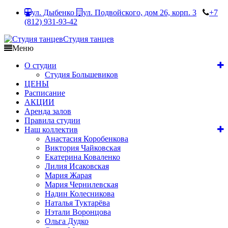
ул. Дыбенко
ул. Подвойского, дом 26, корп. 3
+7
(812) 931-93-42
Студия танцев
Меню
О студии
Студия Большевиков
ЦЕНЫ
Расписание
АКЦИИ
Аренда залов
Правила студии
Наш коллектив
Анастасия Коробенкова
Виктория Чайковская
Екатерина Коваленко
Лилия Исаковская
Мария Жарая
Мария Чернилевская
Надин Колесникова
Наталья Туктарёва
Нэтали Воронцова
Ольга Дудко