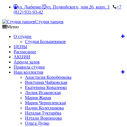
ул. Дыбенко
ул. Подвойского, дом 26, корп. 3
+7
(812) 931-93-42
Студия танцев
Меню
О студии
Студия Большевиков
ЦЕНЫ
Расписание
АКЦИИ
Аренда залов
Правила студии
Наш коллектив
Анастасия Коробенкова
Виктория Чайковская
Екатерина Коваленко
Лилия Исаковская
Мария Жарая
Мария Чернилевская
Надин Колесникова
Наталья Туктарёва
Нэтали Воронцова
Ольга Дудко